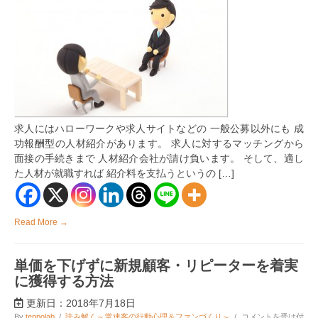
の
人
材
紹
介
サ
ー
ビ
ス
を
採
求人にはハローワークや求人サイトなどの 一般公募以外にも 成
用
す
功報酬型の人材紹介があります。 求人に対するマッチングから
る
面接の手続きまで 人材紹介会社が請け負います。 そして、適し
企
た人材が就職すれば 紹介料を支払うというの […]
業
の
3
つ
の
Read More →
メ
リ
ッ
単価を下げずに新規顧客・リピーターを着実
ト
は
に獲得する方法
更新日：2018年7月18日
単
By
tenpolab
/
読み解く～常連客の行動心理＆ファンづくり～
/
コメントを受け付