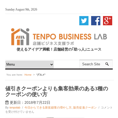
Sunday August 9th, 2026
使えるアイデア満載！店舗経営の｢助っ人｣ニュース
You are here:
Home
>
'グルメ'
値引きクーポンよりも集客効果のある3種の
クーポンの使い方
更新日：2018年7月22日
値
By
tenpolab
/
今日からできる新規顧客の増やし方
,
販売促進クーポン
/
コメント
引
を受け付けていません
き