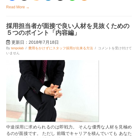
ポ
イ
Read More →
ン
ト
「態
採用担当者が面接で良い人材を見抜くための
度
編」
５つのポイント「内容編」
は
更新日：2018年7月18日
採
By
tenpolab
/
費用をかけずにスタッフ採用が出来る方法
/
コメントを受け付けて
用
いません
担
当
者
が
面
接
で
良
い
人
材
を
見
抜
中途採用に求められるのは即戦力。 そんな優秀な人材を見極め
く
た
るのが面接です。 ただし 前職でキャリアを積んでいても あなた
め