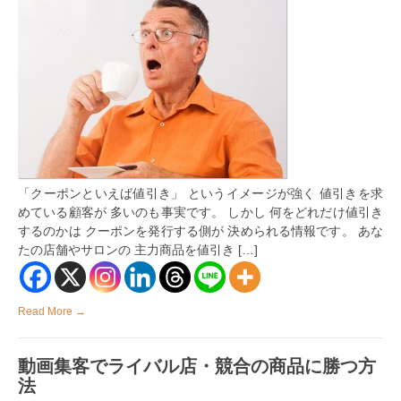
ク
ー
ポ
ン
よ
り
も
集
客
効
果
の
あ
「クーポンといえば値引き」 というイメージが強く 値引きを求
る
3
めている顧客が 多いのも事実です。 しかし 何をどれだけ値引き
種
するのかは クーポンを発行する側が 決められる情報です。 あな
の
たの店舗やサロンの 主力商品を値引き […]
ク
ー
ポ
ン
の
Read More →
使
い
方
動画集客でライバル店・競合の商品に勝つ方
は
法