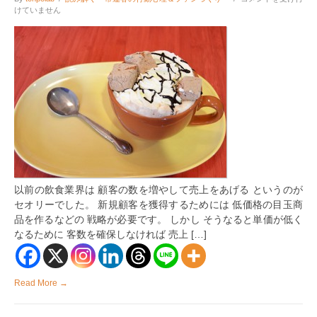
価
けていません
を
下
げ
ず
に
新
規
顧
客・
リ
ピ
ー
タ
ー
を
以前の飲食業界は 顧客の数を増やして売上をあげる というのが
着
実
セオリーでした。 新規顧客を獲得するためには 低価格の目玉商
に
品を作るなどの 戦略が必要です。 しかし そうなると単価が低く
獲
なるために 客数を確保しなければ 売上 […]
得
す
る
方
法
Read More →
は