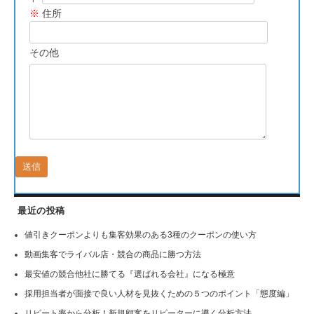
※
住所
その他
最近の投稿
値引きクーポンよりも集客効果のある3種のクーポンの使い方
動画集客でライバル店・競合の商品に勝つ方法
最安値の競合他社に勝てる『選ばれる会社』になる極意
採用担当者が面接で良い人材を見抜くための５つのポイント「態度編」
リピート率から分析！新規顧客をリピーターに導く分析方法