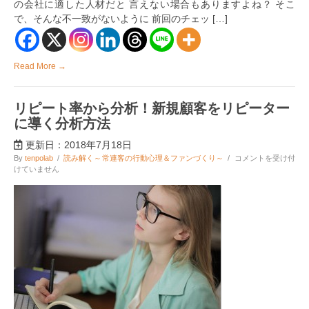
の会社に適した人材だと 言えない場合もありますよね？ そこ
の
で、そんな不一致がないように 前回のチェッ […]
５
つ
の
ポ
イ
Read More →
ン
ト
「内
リピート率から分析！新規顧客をリピーター
容
編」
に導く分析方法
は
更新日：2018年7月18日
リ
By
tenpolab
/
読み解く～常連客の行動心理＆ファンづくり～
/
コメントを受け付
ピ
けていません
ー
ト
率
か
ら
分
析！
新
規
顧
客
を