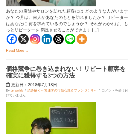
リ
ピ
あなたの店舗やサロンを訪れた顧客には どのような人がいます
ー
タ
か？ 今月は、何人があなたのもとを訪れましたか？ リピーター
ー
はあなたに 何を求めているのでしょうか？ それがわかれば、も
に
っとリピーターを 満足させることができます […]
導
く
分
析
方
Read More →
法
は
価格競争に巻き込まれない！リピート顧客を
確実に獲得する3つの方法
更新日：2018年7月18日
価
By
tenpolab
/
読み解く～常連客の行動心理＆ファンづくり～
/
コメントを受け付
格
けていません
競
争
に
巻
き
込
ま
れ