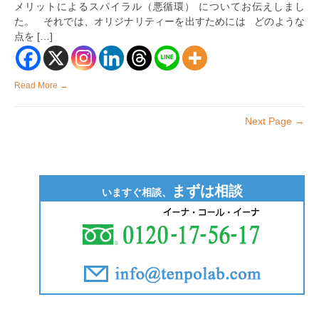
メリットによるスパイラル（悪循環） についてお伝えしまし
め
に
た。 それでは、オリジナリティーを出すためには どのような
必
点を […]
要
な
個
性
Read More →
や
魅
力
Next Page →
を
伝
え
る
方
法
まずは相談
は
いますぐ相談、