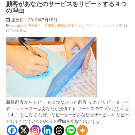
顧客があなたのサービスをリピートする４つ
の理由
更新日：2018年7月18日
顧
By
tenpolab
/
読み解く～常連客の行動心理＆ファンづくり～
/
コメントを受け付
客
けていません
が
あ
な
た
の
サ
ー
ビ
ス
を
リ
ピ
ー
ト
新規顧客からリピートにつながった顧客 それがリピーターで
す
る
す。 リピーターはあなたが提供する サービスのファンだといえ
４
ます。 ところで なぜ、リピーターがあなたのサービスを リピー
つ
トしてくれているのか その理由をあなたはご […]
の
理
由