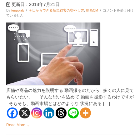
更新日：2018年7月21日
動
By
tenpolab
/
今日からできる新規顧客の増やし方
,
動画CM
/
コメントを受け付け
画
ていません
集
客
で
ラ
イ
バ
ル
店・
競
合
の
商
品
に
店舗や商品の魅力を説明する 動画撮るのだから 多くの人に見て
勝
つ
もらいたい。 そんな思いを込めて 動画を撮影するわけですが
方
そもそも、動画市場とはどのような 状況にある […]
法
は
Read More →