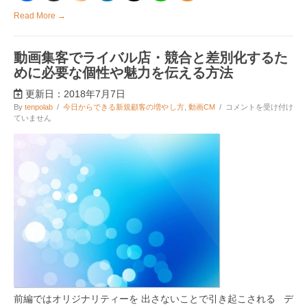
は
Read More →
動画集客でライバル店・競合と差別化するた
めに必要な個性や魅力を伝える方法
更新日：2018年7月7日
動
By
tenpolab
/
今日からできる新規顧客の増やし方
,
動画CM
/
コメントを受け付け
画
ていません
集
客
で
ラ
イ
バ
ル
店・
競
合
と
差
別
化
す
る
前編ではオリジナリティーを 出さないことで引き起こされる デ
た