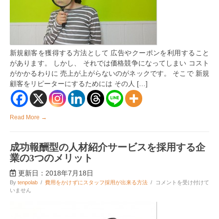
な
い！
リ
ピ
ー
ト
新規顧客を獲得する方法として 広告やクーポンを利用すること
顧
客
があります。 しかし、 それでは価格競争になってしまい コスト
を
がかかるわりに 売上が上がらないのがネックです。 そこで 新規
確
顧客をリピーターにするためには その人 […]
実
に
獲
得
す
Read More →
る
3
つ
成功報酬型の人材紹介サービスを採用する企
の
方
業の3つのメリット
法
は
更新日：2018年7月18日
成
By
tenpolab
/
費用をかけずにスタッフ採用が出来る方法
/
コメントを受け付けて
功
いません
報
酬
型