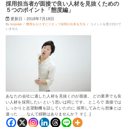
採用担当者が面接で良い人材を見抜くための
５つのポイント「態度編」
更新日：2018年7月18日
採
By
tenpolab
/
費用をかけずにスタッフ採用が出来る方法
/
コメントを受け付けて
用
いません
担
当
者
が
面
接
で
良
い
人
材
を
見
抜
あなたの会社に適した人材を見抜くのが面接。 どの業界でも良
く
た
い人材を採用したい という思いは同じです。 ところで 面接では
め
しっかりと志望動機を話していたのに 採用してみたら想像とは
の
違った…… なんて経験はありませんか？ そ […]
５
つ
の