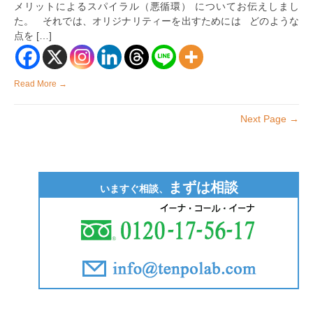
メリットによるスパイラル（悪循環） についてお伝えしまし
め
に
た。 それでは、オリジナリティーを出すためには どのような
必
点を […]
要
な
個
性
Read More →
や
魅
力
Next Page →
を
伝
え
る
方
法
まずは相談
は
いますぐ相談、