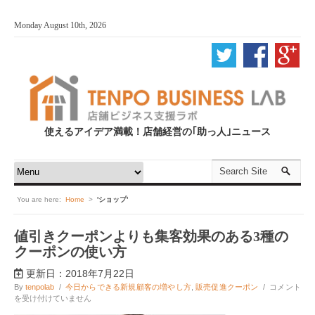
Monday August 10th, 2026
使えるアイデア満載！店舗経営の｢助っ人｣ニュース
You are here:
Home
>
'ショップ'
値引きクーポンよりも集客効果のある3種の
クーポンの使い方
更新日：2018年7月22日
値
By
tenpolab
/
今日からできる新規顧客の増やし方
,
販売促進クーポン
/
コメント
引
を受け付けていません
き