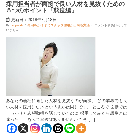
採用担当者が面接で良い人材を見抜くための
５つのポイント「態度編」
更新日：2018年7月18日
採
By
tenpolab
/
費用をかけずにスタッフ採用が出来る方法
/
コメントを受け付けて
用
いません
担
当
者
が
面
接
で
良
い
人
材
を
見
抜
あなたの会社に適した人材を見抜くのが面接。 どの業界でも良
く
た
い人材を採用したい という思いは同じです。 ところで 面接では
め
しっかりと志望動機を話していたのに 採用してみたら想像とは
の
違った…… なんて経験はありませんか？ そ […]
５
つ
の