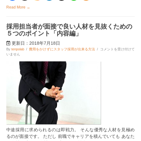
ポ
イ
Read More →
ン
ト
「態
採用担当者が面接で良い人材を見抜くための
度
編」
５つのポイント「内容編」
は
更新日：2018年7月18日
採
By
tenpolab
/
費用をかけずにスタッフ採用が出来る方法
/
コメントを受け付けて
用
いません
担
当
者
が
面
接
で
良
い
人
材
を
見
抜
中途採用に求められるのは即戦力。 そんな優秀な人材を見極め
く
た
るのが面接です。 ただし 前職でキャリアを積んでいても あなた
め