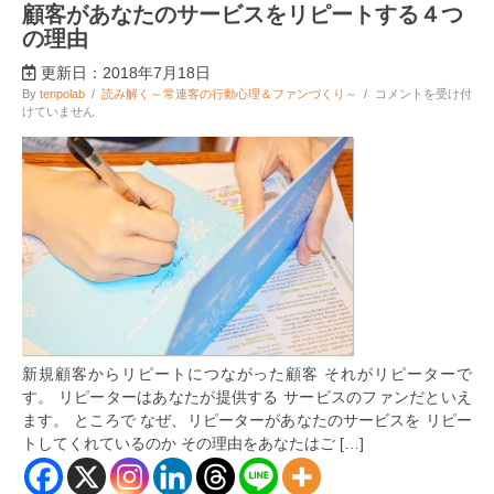
顧客があなたのサービスをリピートする４つ
の理由
更新日：2018年7月18日
顧
By
tenpolab
/
読み解く～常連客の行動心理＆ファンづくり～
/
コメントを受け付
客
けていません
が
あ
な
た
の
サ
ー
ビ
ス
を
リ
ピ
ー
ト
新規顧客からリピートにつながった顧客 それがリピーターで
す
る
す。 リピーターはあなたが提供する サービスのファンだといえ
４
ます。 ところで なぜ、リピーターがあなたのサービスを リピー
つ
トしてくれているのか その理由をあなたはご […]
の
理
由