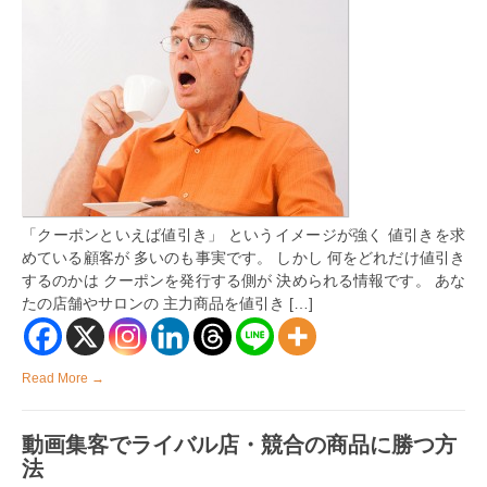
ク
ー
ポ
ン
よ
り
も
集
客
効
果
の
あ
「クーポンといえば値引き」 というイメージが強く 値引きを求
る
3
めている顧客が 多いのも事実です。 しかし 何をどれだけ値引き
種
するのかは クーポンを発行する側が 決められる情報です。 あな
の
たの店舗やサロンの 主力商品を値引き […]
ク
ー
ポ
ン
の
Read More →
使
い
方
動画集客でライバル店・競合の商品に勝つ方
は
法