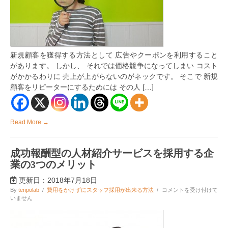
な
い！
リ
ピ
ー
ト
新規顧客を獲得する方法として 広告やクーポンを利用すること
顧
客
があります。 しかし、 それでは価格競争になってしまい コスト
を
がかかるわりに 売上が上がらないのがネックです。 そこで 新規
確
顧客をリピーターにするためには その人 […]
実
に
獲
得
す
Read More →
る
3
つ
成功報酬型の人材紹介サービスを採用する企
の
方
業の3つのメリット
法
は
更新日：2018年7月18日
成
By
tenpolab
/
費用をかけずにスタッフ採用が出来る方法
/
コメントを受け付けて
功
いません
報
酬
型