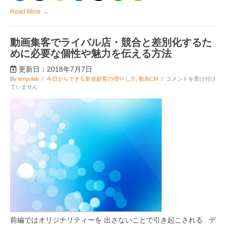
は
Read More →
動画集客でライバル店・競合と差別化するた
めに必要な個性や魅力を伝える方法
更新日：2018年7月7日
動
By
tenpolab
/
今日からできる新規顧客の増やし方
,
動画CM
/
コメントを受け付け
画
ていません
集
客
で
ラ
イ
バ
ル
店・
競
合
と
差
別
化
す
る
前編ではオリジナリティーを 出さないことで引き起こされる デ
た