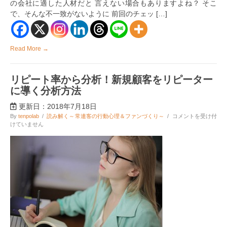
の会社に適した人材だと 言えない場合もありますよね？ そこ
の
で、そんな不一致がないように 前回のチェッ […]
５
つ
の
ポ
イ
Read More →
ン
ト
「内
リピート率から分析！新規顧客をリピーター
容
編」
に導く分析方法
は
更新日：2018年7月18日
リ
By
tenpolab
/
読み解く～常連客の行動心理＆ファンづくり～
/
コメントを受け付
ピ
けていません
ー
ト
率
か
ら
分
析！
新
規
顧
客
を