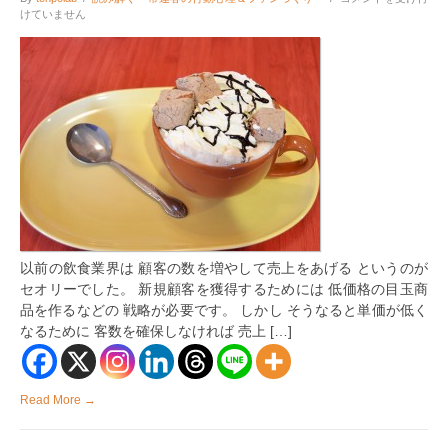
価
けていません
を
下
げ
ず
に
新
規
顧
客・
リ
ピ
ー
タ
ー
を
以前の飲食業界は 顧客の数を増やして売上をあげる というのが
着
実
セオリーでした。 新規顧客を獲得するためには 低価格の目玉商
に
品を作るなどの 戦略が必要です。 しかし そうなると単価が低く
獲
なるために 客数を確保しなければ 売上 […]
得
す
る
方
法
Read More →
は