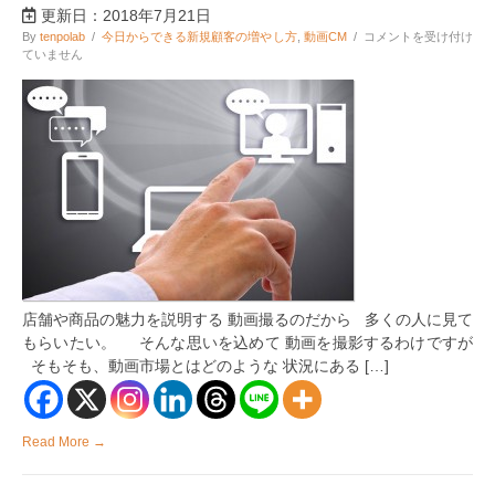
更新日：2018年7月21日
動
By
tenpolab
/
今日からできる新規顧客の増やし方
,
動画CM
/
コメントを受け付け
画
ていません
集
客
で
ラ
イ
バ
ル
店・
競
合
の
商
品
に
店舗や商品の魅力を説明する 動画撮るのだから 多くの人に見て
勝
つ
もらいたい。 そんな思いを込めて 動画を撮影するわけですが
方
そもそも、動画市場とはどのような 状況にある […]
法
は
Read More →