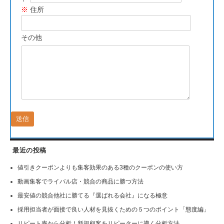
※
住所
その他
最近の投稿
値引きクーポンよりも集客効果のある3種のクーポンの使い方
動画集客でライバル店・競合の商品に勝つ方法
最安値の競合他社に勝てる『選ばれる会社』になる極意
採用担当者が面接で良い人材を見抜くための５つのポイント「態度編」
リピート率から分析！新規顧客をリピーターに導く分析方法