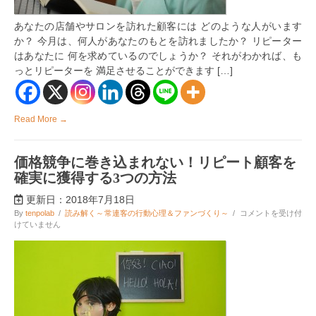
リ
ピ
あなたの店舗やサロンを訪れた顧客には どのような人がいます
ー
タ
か？ 今月は、何人があなたのもとを訪れましたか？ リピーター
ー
はあなたに 何を求めているのでしょうか？ それがわかれば、も
に
っとリピーターを 満足させることができます […]
導
く
分
析
方
Read More →
法
は
価格競争に巻き込まれない！リピート顧客を
確実に獲得する3つの方法
更新日：2018年7月18日
価
By
tenpolab
/
読み解く～常連客の行動心理＆ファンづくり～
/
コメントを受け付
格
けていません
競
争
に
巻
き
込
ま
れ