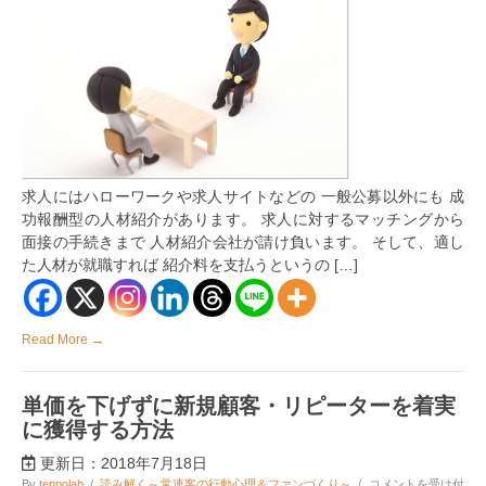
の
人
材
紹
介
サ
ー
ビ
ス
を
採
求人にはハローワークや求人サイトなどの 一般公募以外にも 成
用
す
功報酬型の人材紹介があります。 求人に対するマッチングから
る
面接の手続きまで 人材紹介会社が請け負います。 そして、適し
企
た人材が就職すれば 紹介料を支払うというの […]
業
の
3
つ
の
Read More →
メ
リ
ッ
単価を下げずに新規顧客・リピーターを着実
ト
は
に獲得する方法
更新日：2018年7月18日
単
By
tenpolab
/
読み解く～常連客の行動心理＆ファンづくり～
/
コメントを受け付