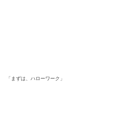
理
由
は
「まずは、ハローワーク」