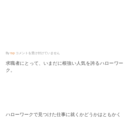
ハ
By
tsp
コメントを受け付けていません
ロ
ー
求職者にとって、いまだに根強い人気を誇るハローワー
ワ
ク。
ー
ク
が
求
人
募
集
に
強
い
ハローワークで見つけた仕事に就くかどうかはともかく
3
つ
の