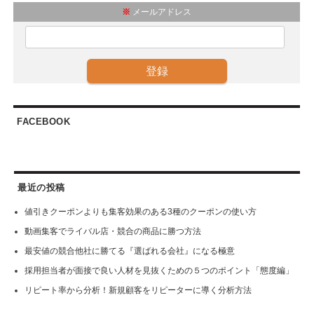
※
メールアドレス
FACEBOOK
最近の投稿
値引きクーポンよりも集客効果のある3種のクーポンの使い方
動画集客でライバル店・競合の商品に勝つ方法
最安値の競合他社に勝てる『選ばれる会社』になる極意
採用担当者が面接で良い人材を見抜くための５つのポイント「態度編」
リピート率から分析！新規顧客をリピーターに導く分析方法