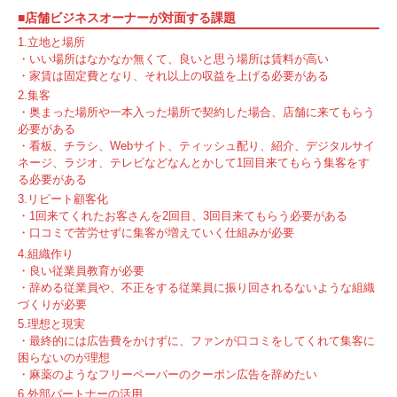
■店舗ビジネスオーナーが対面する課題
1.立地と場所
・いい場所はなかなか無くて、良いと思う場所は賃料が高い
・家賃は固定費となり、それ以上の収益を上げる必要がある
2.集客
・奥まった場所や一本入った場所で契約した場合、店舗に来てもらう
必要がある
・看板、チラシ、Webサイト、ティッシュ配り、紹介、デジタルサイ
ネージ、ラジオ、テレビなどなんとかして1回目来てもらう集客をす
る必要がある
3.リピート顧客化
・1回来てくれたお客さんを2回目、3回目来てもらう必要がある
・口コミで苦労せずに集客が増えていく仕組みが必要
4.組織作り
・良い従業員教育が必要
・辞める従業員や、不正をする従業員に振り回されるないような組織
づくりが必要
5.理想と現実
・最終的には広告費をかけずに、ファンが口コミをしてくれて集客に
困らないのが理想
・麻薬のようなフリーペーパーのクーポン広告を辞めたい
6.外部パートナーの活用