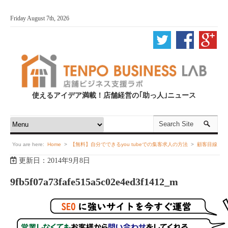
Friday August 7th, 2026
使えるアイデア満載！店舗経営の｢助っ人｣ニュース
You are here:
Home
>
【無料】自分でできるyou tubeでの集客求人の方法
>
顧客目線
更新日：2014年9月8日
が肝！リアリティのある集客用動画作成のポイント～リラクゼーションサロン編～
>
9fb5f07a73fafe515a5c02e4ed3f1412_m
9fb5f07a73fafe515a5c02e4ed3f1412_m