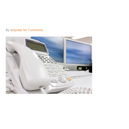
By
tenpolab
No Comments