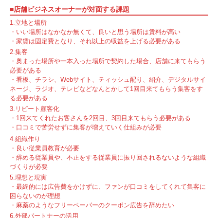
■店舗ビジネスオーナーが対面する課題
1.立地と場所
・いい場所はなかなか無くて、良いと思う場所は賃料が高い
・家賃は固定費となり、それ以上の収益を上げる必要がある
2.集客
・奥まった場所や一本入った場所で契約した場合、店舗に来てもらう
必要がある
・看板、チラシ、Webサイト、ティッシュ配り、紹介、デジタルサイ
ネージ、ラジオ、テレビなどなんとかして1回目来てもらう集客をす
る必要がある
3.リピート顧客化
・1回来てくれたお客さんを2回目、3回目来てもらう必要がある
・口コミで苦労せずに集客が増えていく仕組みが必要
4.組織作り
・良い従業員教育が必要
・辞める従業員や、不正をする従業員に振り回されるないような組織
づくりが必要
5.理想と現実
・最終的には広告費をかけずに、ファンが口コミをしてくれて集客に
困らないのが理想
・麻薬のようなフリーペーパーのクーポン広告を辞めたい
6.外部パートナーの活用