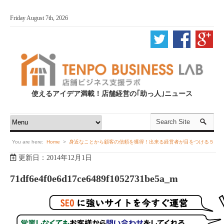
Friday August 7th, 2026
使えるアイデア満載！店舗経営の｢助っ人｣ニュース
You are here:
Home
>
身近なことから顧客の信頼を獲得！出来る経営者が目をつける５
更新日：2014年12月1日
つのポイント
>
ビジネスフォン
>
家庭用電話機とビジネスフォンの徹底比較！ビジネス
71df6e4f0e6d17ce6489f1052731be5a_m
チャンスを損失してしまう家庭用電話機の落とし穴
>
71df6e4f0e6d17ce6489f1052731be5a_m