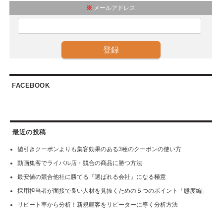
※
メールアドレス
FACEBOOK
最近の投稿
値引きクーポンよりも集客効果のある3種のクーポンの使い方
動画集客でライバル店・競合の商品に勝つ方法
最安値の競合他社に勝てる『選ばれる会社』になる極意
採用担当者が面接で良い人材を見抜くための５つのポイント「態度編」
リピート率から分析！新規顧客をリピーターに導く分析方法