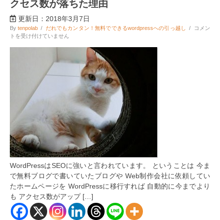
クセス数が落ちた理由
更新日：2018年3月7日
無
By
tenpolab
/
だれでもカンタン！無料でできるwordpressへの引っ越し
/
コメン
料
トを受け付けていません
ブ
ロ
グ
か
ら
wordpress
に
移
行
し
た
の
に
ア
ク
セ
WordPressはSEOに強いと言われています。 ということは 今ま
ス
で無料ブログで書いていたブログや Web制作会社に依頼してい
数
が
たホームページを WordPressに移行すれば 自動的に今までより
落
も アクセス数がアップ […]
ち
た
理