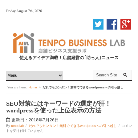
Friday August 7th, 2026
使えるアイデア満載！店舗経営の｢助っ人｣ニュース
You are here:
Home
>
だれでもカンタン！無料でできるwordpressへの引っ越し
SEO対策にはキーワードの選定が肝！
wordpressを使った上位表示の方法
更新日：2018年7月26日
SEO
By
tenpolab
/
だれでもカンタン！無料でできるwordpressへの引っ越し
/
コメン
対
トを受け付けていません
策