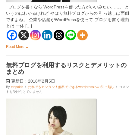
越
ブログを書くなら WordPressを使った方がいいみたい……。 と
し
いうのはわかるけれど やはり無料ブログからの 引っ越しは面倒
た
ほ
ですよね。 企業や店舗がWordPressを使って ブログを書く理由
う
とは 一体 […]
が
い
い
3
Read More →
つ
の
理
由
無料ブログを利用するリスクとデメリットの
は
まとめ
更新日：2018年2月5日
無
By
tenpolab
/
だれでもカンタン！無料でできるwordpressへの引っ越し
/
コメン
料
トを受け付けていません
ブ
ロ
グ
を
利
用
す
る
リ