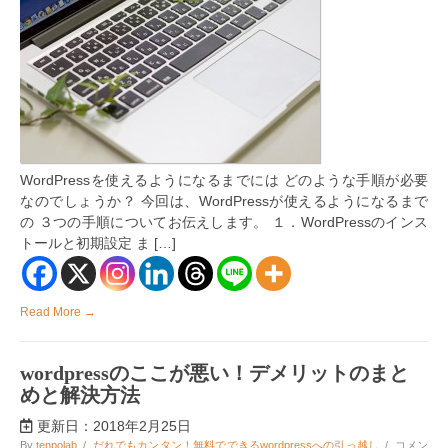
ブ
ロ
グ
を
書
く
ま
で
の
流
れ
WordPressを使えるようになるまでには どのような手順が必要
は
なのでしょうか？ 今回は、WordPressが使えるようになるまで
の ３つの手順についてお伝えします。 １．WordPressのインス
トールと初期設定 ま […]
Read More →
wordpressのここが悪い！デメリットのまと
めと解決方法
更新日：2018年2月25日
wordpress
By
tenpolab
/
だれでもカンタン！無料でできるwordpressへの引っ越し
/
コメン