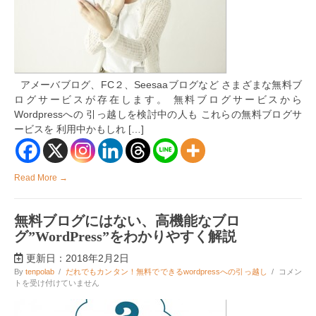
ス
ク
と
デ
メ
リ
ッ
アメーバブログ、FC２、Seesaaブログなど さまざまな無料ブ
ト
ログサービスが存在します。 無料ブログサービスから
の
ま
Wordpressへの 引っ越しを検討中の人も これらの無料ブログサ
と
ービスを 利用中かもしれ […]
め
は
Read More →
無料ブログにはない、高機能なブロ
グ”WordPress”をわかりやすく解説
更新日：2018年2月2日
無
By
tenpolab
/
だれでもカンタン！無料でできるwordpressへの引っ越し
/
コメン
料
トを受け付けていません
ブ
ロ
グ