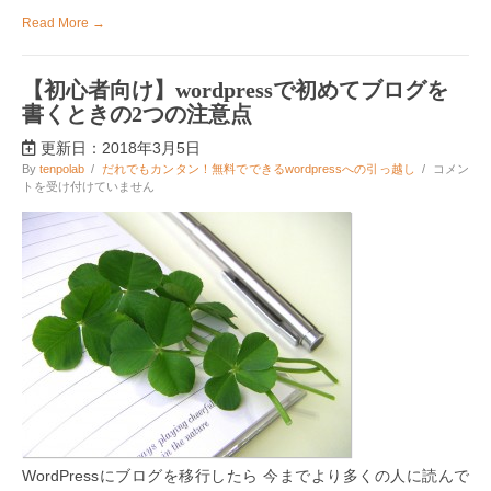
由
Read More →
は
【初心者向け】wordpressで初めてブログを
書くときの2つの注意点
更新日：2018年3月5日
【初
By
tenpolab
/
だれでもカンタン！無料でできるwordpressへの引っ越し
/
コメン
心
トを受け付けていません
者
向
け】
wordpress
で
初
め
て
ブ
ロ
グ
を
書
く
と
き
WordPressにブログを移行したら 今までより多くの人に読んで
の