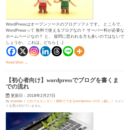
際
に
一
度
は
WordPressはオープンソースのブログソフトです。 ところで、
迷
WordPressって 無料で使えるブログなの？ サーバー料が必要な
う
2
ホームページなの？ と、 疑問に思われる方も多いのではないで
種
しょうか。 これは、どちら […]
類
の
wordpress
は
Read More →
【初心者向け】wordpressでブログを書くま
での流れ
更新日：2018年2月27日
【初
By
tenpolab
/
だれでもカンタン！無料でできるwordpressへの引っ越し
/
コメン
心
トを受け付けていません
者
向
け】
wordpress
で