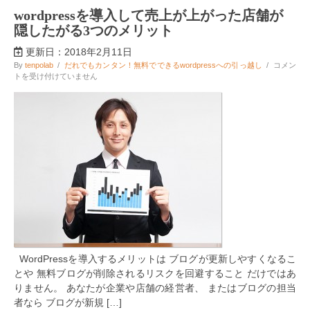
wordpressを導入して売上が上がった店舗が
隠したがる3つのメリット
更新日：2018年2月11日
wordpress
By
tenpolab
/
だれでもカンタン！無料でできるwordpressへの引っ越し
/
コメン
を
トを受け付けていません
導
入
し
て
売
上
が
上
が
っ
た
店
舗
が
隠
し
WordPressを導入するメリットは ブログが更新しやすくなるこ
た
とや 無料ブログが削除されるリスクを回避すること だけではあ
が
る
りません。 あなたが企業や店舗の経営者、 またはブログの担当
3
者なら ブログが新規 […]
つ