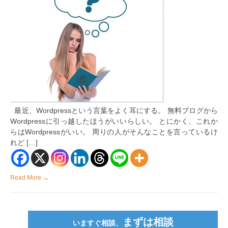
に
は
な
い、
高
機
能
な
ブ
ロ
グ”WordPr
わ
か
最近、Wordpressという言葉をよく耳にする。 無料ブログから
り
Wordpressに引っ越したほうがいいらしい。 とにかく、これか
や
す
らはWordpressがいい。 周りの人がそんなことを言っているけ
く
れど […]
解
説
は
Read More →
まずは相談
いますぐ相談、