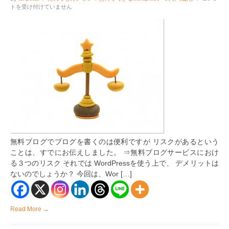
の
トを受け付けていません
こ
こ
が
悪
い！
デ
メ
リ
ッ
ト
の
ま
と
め
と
解
無料ブログでブログを書くのは便利ですが リスクがあるという
決
ことは、すでにお伝えしました。 ⇒無料ブログサービスにおけ
方
法
る３つのリスク それでは WordPressを使う上で、 デメリットは
は
ないのでしょうか？ 今回は、Wor […]
Read More →