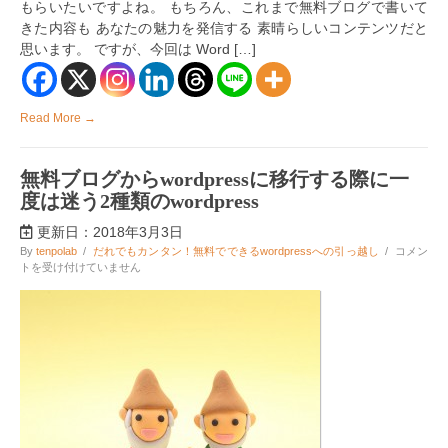
もらいたいですよね。 もちろん、これまで無料ブログで書いて
2
つ
きた内容も あなたの魅力を発信する 素晴らしいコンテンツだと
の
思います。 ですが、今回は Word […]
注
意
点
は
Read More →
無料ブログからwordpressに移行する際に一
度は迷う2種類のwordpress
更新日：2018年3月3日
無
By
tenpolab
/
だれでもカンタン！無料でできるwordpressへの引っ越し
/
コメン
料
トを受け付けていません
ブ
ロ
グ
か
ら
wordpress
に
移
行
す
る