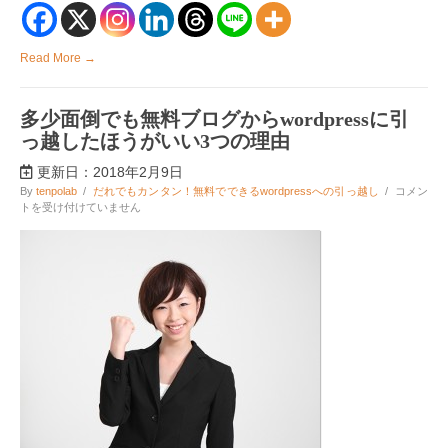
の
メ
リ
Read More →
ッ
ト
は
多少面倒でも無料ブログからwordpressに引
っ越したほうがいい3つの理由
更新日：2018年2月9日
多
By
tenpolab
/
だれでもカンタン！無料でできるwordpressへの引っ越し
/
コメン
少
トを受け付けていません
面
倒
で
も
無
料
ブ
ロ
グ
か
ら
wordpress
に
引
っ