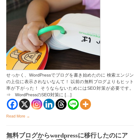
に
は
キ
ー
ワ
ー
ド
の
選
定
が
肝！
wordpress
を
使
せっかく、WordPressでブログを書き始めたのに 検索エンジン
っ
の上位に表示されないなんて！ 以前の無料ブログよりもヒット
た
上
率が下がった！ そうならないためにはSEO対策が必要です。
位
⇒ WordPressのSEO対策に […]
表
示
の
方
Read More →
法
は
無料ブログからwordpressに移行したのにア