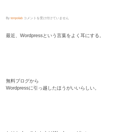
無
By
tenpolab
コメントを受け付けていません
料
ブ
ロ
最近、Wordpressという言葉をよく耳にする。
グ
に
は
な
い、
高
機
能
な
ブ
無料ブログから
ロ
Wordpressに引っ越したほうがいいらしい。
グ”WordPress”を
わ
か
り
や
す
く
解
説
は