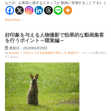
などの お客様と接するスタッフが 動画に登場することで & […]
客
を
行
う
Read More →
ポ
イ
ン
ト
好印象を与える人物撮影で効果的な動画集客
～
を行うポイント～聴覚編～
視
覚
更新日：2018年6月28日
編
～
好
By
tenpolab
/
今日からできる新規顧客の増やし方
,
動画CM
/
コメントを受け付け
は
印
ていません
象
を
与
え
る
人
物
撮
影
で
効
果
的