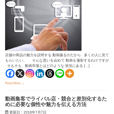
客
で
ラ
イ
バ
ル
店・
競
合
の
商
品
に
店舗や商品の魅力を説明する 動画撮るのだから 多くの人に見て
勝
つ
もらいたい。 そんな思いを込めて 動画を撮影するわけですが
方
そもそも、動画市場とはどのような 状況にある […]
法
は
Read More →
動画集客でライバル店・競合と差別化するた
めに必要な個性や魅力を伝える方法
更新日：2018年7月7日