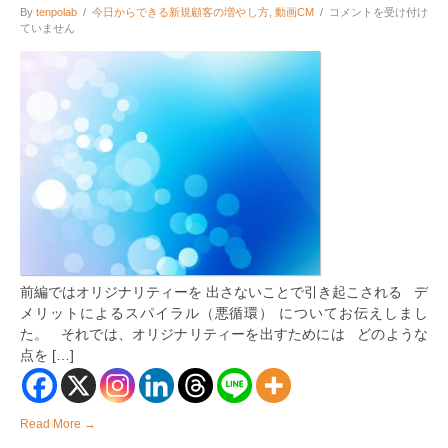
動
By
tenpolab
/
今日からできる新規顧客の増やし方
,
動画CM
/
コメントを受け付け
画
ていません
集
客
で
ラ
イ
バ
ル
店・
競
合
と
差
別
化
す
る
前編ではオリジナリティーを 出さないことで引き起こされる デ
た
メリットによるスパイラル（悪循環） についてお伝えしまし
め
に
た。 それでは、オリジナリティーを出すためには どのような
必
点を […]
要
な
個
性
Read More →
や
魅