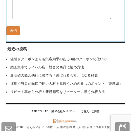
最近の投稿
値引きクーポンよりも集客効果のある3種のクーポンの使い方
動画集客でライバル店・競合の商品に勝つ方法
最安値の競合他社に勝てる『選ばれる会社』になる極意
採用担当者が面接で良い人材を見抜くための５つのポイント「態度編」
リピート率から分析！新規顧客をリピーターに導く分析方法
TSP CO.,LTD.（株式会社ﾃｨｰｴｽﾋﾟｰ）
ご意見・ご要望
© 2026 使えるアイデア満載！ 店舗経営の｢助っ人｣侍 店舗ビジネス支援ラボ