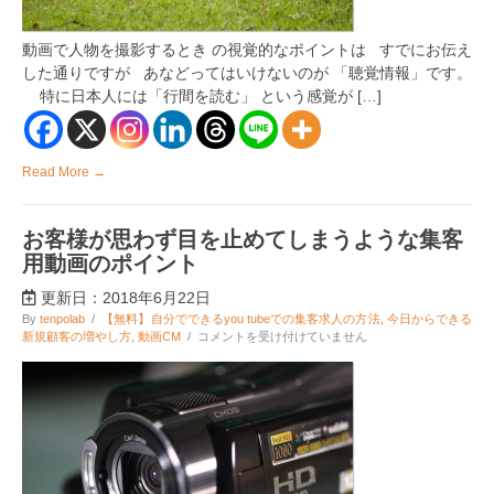
な
動
画
動画で人物を撮影するとき の視覚的なポイントは すでにお伝え
集
した通りですが あなどってはいけないのが 「聴覚情報」です。
客
を
特に日本人には「行間を読む」 という感覚が […]
行
う
ポ
イ
Read More →
ン
ト
～
お客様が思わず目を止めてしまうような集客
聴
覚
用動画のポイント
編
～
更新日：2018年6月22日
は
By
tenpolab
/
【無料】自分でできるyou tubeでの集客求人の方法
,
今日からできる
お
新規顧客の増やし方
,
動画CM
/
コメントを受け付けていません
客
様
が
思
わ
ず
目
を
止