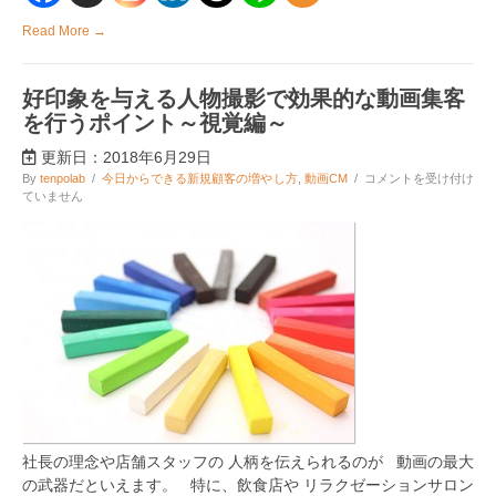
き
Read More →
起
こ
す
デ
好印象を与える人物撮影で効果的な動画集客
メ
を行うポイント～視覚編～
リ
ッ
更新日：2018年6月29日
ト
3
好
By
tenpolab
/
今日からできる新規顧客の増やし方
,
動画CM
/
コメントを受け付け
選
印
ていません
は
象
を
与
え
る
人
物
撮
影
で
効
果
的
な
社長の理念や店舗スタッフの 人柄を伝えられるのが 動画の最大
動
画
の武器だといえます。 特に、飲食店や リラクゼーションサロン
集