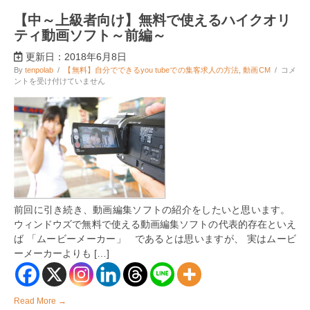
～
【中～上級者向け】無料で使えるハイクオリ
リ
ラ
ティ動画ソフト～前編～
ク
ゼ
更新日：2018年6月8日
ー
【中
By
tenpolab
/
【無料】自分でできるyou tubeでの集客求人の方法
,
動画CM
/
コメ
シ
～
ントを受け付けていません
ョ
上
ン
級
サ
者
ロ
向
ン
け】
編
無
～
料
は
で
使
え
る
前回に引き続き、動画編集ソフトの紹介をしたいと思います。
ハ
ウィンドウズで無料で使える動画編集ソフトの代表的存在といえ
イ
ク
ば 「ムービーメーカー」 であるとは思いますが、 実はムービ
オ
ーメーカーよりも […]
リ
テ
ィ
動
Read More →
画