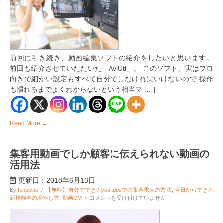
け】
無
料
で
使
え
る
前回に引き続き、動画編集ソフトの紹介をしたいと思います。
ハ
前回も紹介させていただいた「AviUtl」。 このソフト、実はプロ
イ
ク
向きで細かい設定もすべて自分でしなければいけないので 操作
オ
も慣れるまでよくわからないという相当マ […]
リ
テ
ィ
動
Read More →
画
ソ
フ
ト
集客用動画でしか顧客に伝えられない動画の
～
活用法
後
編
更新日：2018年6月13日
～
は
By
tenpolab
/
【無料】自分でできるyou tubeでの集客求人の方法
,
今日からできる
集
新規顧客の増やし方
,
動画CM
/
コメントを受け付けていません
客
用
動