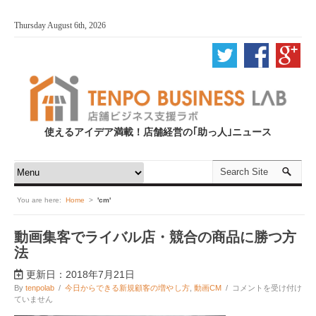
Thursday August 6th, 2026
使えるアイデア満載！店舗経営の｢助っ人｣ニュース
You are here:
Home
>
'cm'
動画集客でライバル店・競合の商品に勝つ方
法
更新日：2018年7月21日
動
By
tenpolab
/
今日からできる新規顧客の増やし方
,
動画CM
/
コメントを受け付け
画
ていません
集