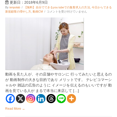
更新日：2018年6月9日
By
tenpolab
/
【無料】自分でできるyou tubeでの集客求人の方法
,
今日からできる
顧
新規顧客の増やし方
,
動画CM
/
コメントを受け付けていません
客
目
線
が
肝！
リ
ア
リ
テ
ィ
の
あ
る
集
動画を見た人が、その店舗やサロンに 行ってみたいと思えるの
客
用
が 動画制作の大きな目的であり メリットです。 テレビコマーシ
動
ャルや 雑誌の広告のように イメージを伝えるのもいいですが 動
画
画を見ている人が まるで本当に来店して […]
作
成
の
ポ
イ
Read More →
ン
ト