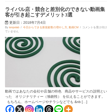
力
を
ライバル店・競合と差別化のできない動画集
伝
客が引き起こすデメリット3選
え
る
更新日：2018年7月4日
方
法
ラ
By
tenpolab
/
今日からできる新規顧客の増やし方
,
動画CM
/
コメントを受け付け
は
イ
ていません
バ
ル
店・
競
合
と
差
別
化
の
で
き
な
い
動画ではあなたの会社や店舗の特色 商品やサービスの説明とい
動
画
った オリジナリティー（独創性） を伝えることができます。
集
もちろん、ホームページやチラシなどでも &nb […]
客
が
引