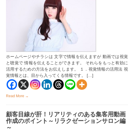
画
で
し
か
顧
客
に
伝
え
ら
れ
ホームページやチラシは 文字で情報を伝えますが 動画では視覚
な
い
と聴覚で 情報を伝えることができます。 それらをもっと有効に
動
活用するための方法をお伝えします。 １．視覚情報の活用法 視
画
覚情報とは、目から入ってくる情報です。 […]
の
活
用
法
は
Read More →
顧客目線が肝！リアリティのある集客用動画
作成のポイント～リラクゼーションサロン編
～