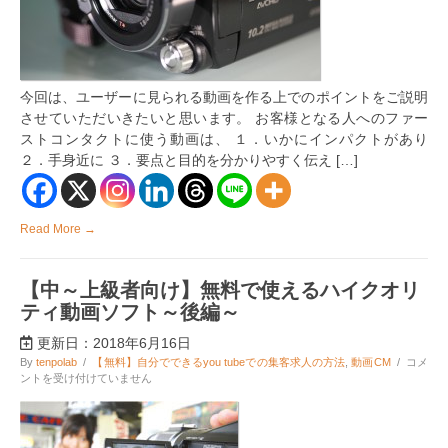
め
て
し
ま
う
今回は、ユーザーに見られる動画を作る上でのポイントをご説明
よ
う
させていただいきたいと思います。 お客様となる人へのファー
な
ストコンタクトに使う動画は、 １．いかにインパクトがあり
集
２．手身近に ３．要点と目的を分かりやすく伝え […]
客
用
動
画
の
Read More →
ポ
イ
ン
【中～上級者向け】無料で使えるハイクオリ
ト
は
ティ動画ソフト～後編～
更新日：2018年6月16日
【中
By
tenpolab
/
【無料】自分でできるyou tubeでの集客求人の方法
,
動画CM
/
コメ
～
ントを受け付けていません
上
級
者
向