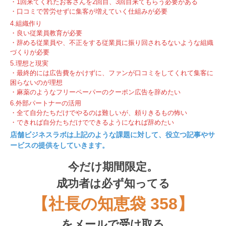
・1回来てくれたお客さんを2回目、3回目来てもらう必要がある
・口コミで苦労せずに集客が増えていく仕組みが必要
4.組織作り
・良い従業員教育が必要
・辞める従業員や、不正をする従業員に振り回されるないような組織
づくりが必要
5.理想と現実
・最終的には広告費をかけずに、ファンが口コミをしてくれて集客に
困らないのが理想
・麻薬のようなフリーペーパーのクーポン広告を辞めたい
6.外部パートナーの活用
・全て自分たちだけでやるのは難しいが、頼りきるもの怖い
・できれば自分たちだけでできるようになれば辞めたい
店舗ビジネスラボは上記のような課題に対して、役立つ記事やサ
ービスの提供をしていきます。
今だけ期間限定。
成功者は必ず知ってる
【社長の知恵袋 358】
をメールで受け取る