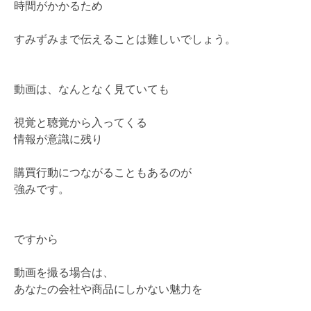
時間がかかるため
す
デ
メ
すみずみまで伝えることは難しいでしょう。
リ
ッ
ト
3
選
動画は、なんとなく見ていても
は
視覚と聴覚から入ってくる
情報が意識に残り
購買行動につながることもあるのが
強みです。
ですから
動画を撮る場合は、
あなたの会社や商品にしかない魅力を