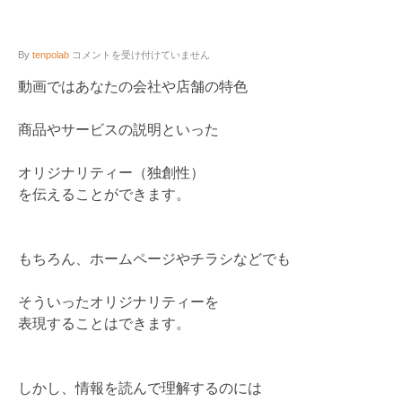
ラ
By
tenpolab
コメントを受け付けていません
イ
バ
動画ではあなたの会社や店舗の特色
ル
店・
競
商品やサービスの説明といった
合
と
差
オリジナリティー（独創性）
別
を伝えることができます。
化
の
で
き
な
もちろん、ホームページやチラシなどでも
い
動
画
そういったオリジナリティーを
集
表現することはできます。
客
が
引
き
起
しかし、情報を読んで理解するのには
こ